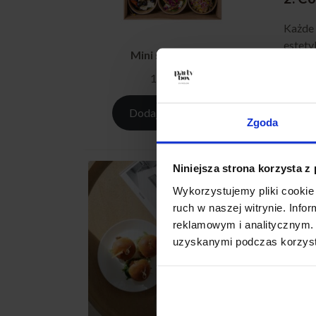
Każde 
estety
Mini salad box S
jest p
179,00
zł
ważne,
talerz
doznan
Dodaj do koszyka
Zgoda
3. Id
Niniejsza strona korzysta z
Pudełk
Wykorzystujemy pliki cookie 
shower
ruch w naszej witrynie. Inf
Co wię
reklamowym i analitycznym. 
było b
uzyskanymi podczas korzysta
łatwoś
zachwy
4. G