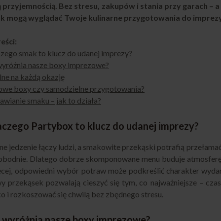
 przyjemnością. Bez stresu, zakupów i stania przy garach – 
ak mogą wyglądać Twoje kulinarne przygotowania do impre
reści:
czego smak to klucz do udanej imprezy?
wyróżnia nasze boxy imprezowe?
alne na każdą okazję
owe boxy czy samodzielne przygotowania?
awianie smaku – jak to działa?
laczego Partybox to klucz do udanej imprezy?
e jedzenie łączy ludzi, a smakowite przekąski potrafią przełamać 
obodnie. Dlatego dobrze skomponowane menu buduje atmosferę i 
cej, odpowiedni wybór potraw może podkreślić charakter wyda
y przekąsek pozwalają cieszyć się tym, co najważniejsze – cz
o i rozkoszować się chwilą bez zbędnego stresu.
o wyróżnia nasze boxy imprezowe?