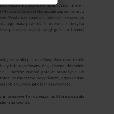
to wiąże się z dużym nakładem czasu i energii.
uda – to wszystko może skutecznie zepsuć radość z
emy. Wystarczy zamówić, odebrać i cieszyć się
 dlatego masz pewność, że otrzymasz nie tylko
żesz poświęcić więcej uwagi gościom i samej
stępne w sklepie, określasz ilość oraz termin
isany i sfotografowany, dzięki czemu dokładnie
jście – możesz wybrać gotowe propozycje lub
totne, dostarczamy boxy świeże, odpowiednio
nią sobie wygodę, jakość i niezawodność.
 imprezowe to rozwiązanie, które pozwala
echem na twarzy.