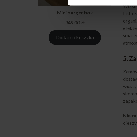
Własno
Mini burger box
Lista 
organi
349,00
zł
efekte
smacz
Dodaj do koszyka
atmosf
5. Z
Zamów
dostaw
wiesz
skomp
zapako
Nie m
ciesz