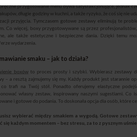
ręczne przygotowanie menu bywa satysfakcjonujące, jednak częs
zakupów, długie godziny w kuchni, a także ryzyko, że coś się nie 
zacji przyjęcia. Tymczasem gotowe zestawy eliminują te probl
m. Co więcej, boxy przygotowywane są przez profesjonalistów,
ne, ale także estetyczne i bezpieczne dania. Dzięki temu mo
erze wydarzenia.
amawianie smaku – jak to działa?
ienie boxów
to proces prosty i szybki. Wybierasz zestawy do
y – a resztą zajmujemy się my. Każdy produkt jest starannie op
, co trafi na Twój stół. Ponadto oferujemy elastyczne pode
onować własny zestaw, inspirowany naszymi sugestiami. Co is
wane i gotowe do podania. To doskonała opcja dla osób, które ce
usisz wybierać między smakiem a wygodą. Gotowe zestawy
yć się każdym momentem – bez stresu, za to z pysznym uśmi