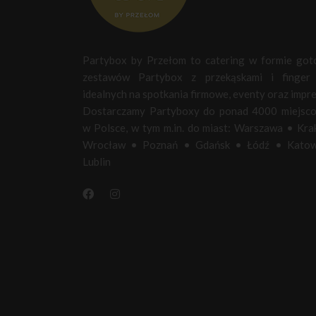
Partybox by Przełom to catering w formie go
zestawów Partybox z przekąskami i finger 
idealnych na spotkania firmowe, eventy oraz impre
Dostarczamy Partyboxy do ponad 4000 miejsc
w Polsce, w tym m.in. do miast:
Warszawa
•
Kra
Wrocław
•
Poznań
•
Gdańsk
•
Łódź
•
Katow
Lublin