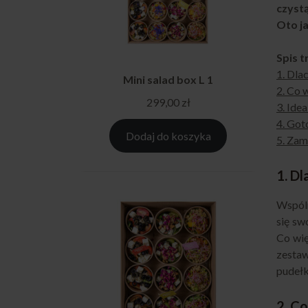
czystą
Oto j
Spis t
1. Dla
Mini salad box L 1
2. Co 
299,00
zł
3. Ide
4. Got
Dodaj do koszyka
5. Zam
1. D
Wspóln
się sw
Co wię
zestaw
pudełk
2. C