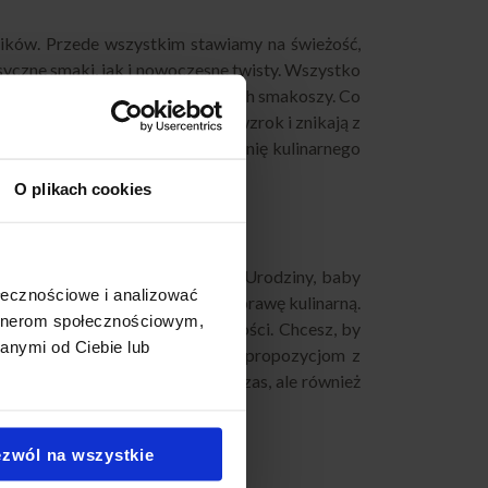
dników. Przede wszystkim stawiamy na świeżość,
syczne smaki, jak i nowoczesne twisty. Wszystko
 każdemu – od dzieci po dorosłych smakoszy. Co
we przekąski, które przyciągają wzrok i znikają z
owany tak, aby gwarantować pełnię kulinarnego
O plikach cookies
ach, jak i większych eventach. Urodziny, baby
ołecznościowe i analizować
towania zasługuje na wyjątkową oprawę kulinarną.
artnerom społecznościowym,
y, pory roku czy preferencji gości. Chcesz, by
anymi od Ciebie lub
 prostszego! Dzięki elastycznym propozycjom z
a potraw nie tylko oszczędza czas, ale również
zwól na wszystkie