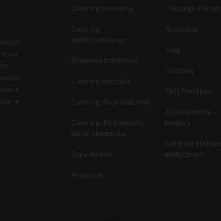
Catering na eventy
Dlaczego Party
Catering
Realizacje
okolicznościowy
towych
Blog
food,
Śniadania biznesowe
zy.
Dostawy
owości
Catering dla szkół
ków
•
FAQ Partybox
ice
•
Catering dla przedszkoli
Zostaw opinię –
Catering dla internatu,
konkurs
bursy, akademika
Catering dla pla
Zupy do firm
medycznych
Promocje