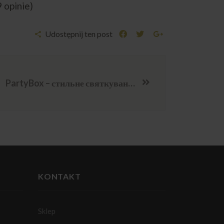
9 opinie)
Udostępnij ten post
PartyBox – стильне святкування без зайвого клопоту
KONTAKT
Sklep