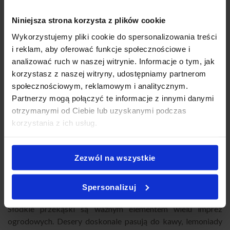
świetnie sprawdzają się podczas takich wydarzeń. Dzięki
temu goście mogą spróbować różnych smaków w trakcie
Niniejsza strona korzysta z plików cookie
spotkania.
Wykorzystujemy pliki cookie do spersonalizowania treści
i reklam, aby oferować funkcje społecznościowe i
Świeże owoce i lekkie przekąski
analizować ruch w naszej witrynie. Informacje o tym, jak
korzystasz z naszej witryny, udostępniamy partnerom
Imprezy ogrodowe często odbywają się w ciepłe dni, dlatego
społecznościowym, reklamowym i analitycznym.
lekkie jedzenie jest najlepszym wyborem. Świeże owoce i
Partnerzy mogą połączyć te informacje z innymi danymi
warzywa dodają koloru stołowi cateringowemu i sprawiają,
otrzymanymi od Ciebie lub uzyskanymi podczas
że menu wygląda bardziej atrakcyjnie.
korzystania z ich usług.
Sałatki owocowe, przekąski warzywne czy zestawy antipasti
to dobre uzupełnienie menu. Takie propozycje świetnie
Zezwól na wszystkie
pasują do letnich spotkań w ogrodzie.
Słodkie przekąski na Garden Party
Spersonalizuj
Słodkie przekąski są ważnym elementem wielu imprez
ogrodowych. Desery doskonale pasują do kawy, lemoniady