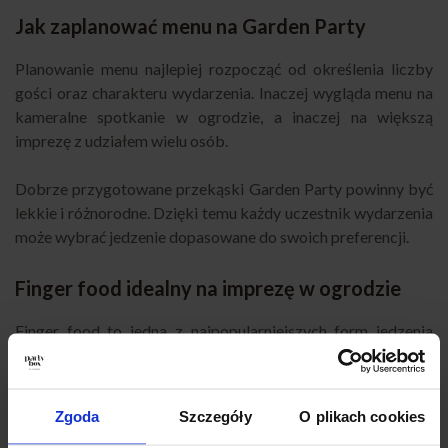
Jak zaplanować menu na Garden Party
Planowanie menu najlepiej rozpocząć od określenia liczby
gości oraz charakteru wydarzenia. Inaczej wygląda menu na
kameralne spotkanie w ogrodzie, a inaczej na większą
imprezę z udziałem wielu osób.
Dobrze przygotowane przekąski Garden Party powinny być
lekkie i różnorodne. Dzięki temu każdy uczestnik wydarzenia
może wybrać jedzenie dopasowane do swoich preferencji.
Finger food idealny na imprezę w ogrodzie
Finger food to jedna z najpopularniejszych form jedzenia
podczas imprez ogrodowych. Małe porcje można wygodnie
zjeść podczas rozmowy lub spaceru po ogrodzie.
Zgoda
Szczegóły
O plikach cookies
Mini kanapki, niewielkie tarty czy przekąski z warzywami