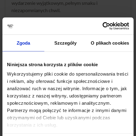
wydarzenie wyjątkowym, pełnym smaku i
niezapomnianych chwil.
Zadzwoń, wypełnij formularz lub napisz do nas — a my
z przyjemnością zajmiemy się resztą.
Zgoda
Szczegóły
O plikach cookies
ZAMAWIAM
Niniejsza strona korzysta z plików cookie
Wykorzystujemy pliki cookie do spersonalizowania treści
i reklam, aby oferować funkcje społecznościowe i
Co wyróżnia nasze
analizować ruch w naszej witrynie. Informacje o tym, jak
korzystasz z naszej witryny, udostępniamy partnerom
Partybox
społecznościowym, reklamowym i analitycznym.
Partnerzy mogą połączyć te informacje z innymi danymi
otrzymanymi od Ciebie lub uzyskanymi podczas
PartyBox Ursus wyróżnia się dbałością o detale i
korzystania z ich usług.
różnorodnością oferty. Nasze zestawy cateringowe są