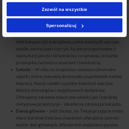
dostosowane do różnych okazji i gustów, aby każdy znalazł
coś dla siebie.
Zezwól na wszystkie
Kanapki i przekąski
– Nasze kanapki to połączenie
Spersonalizuj
klasyki z nowoczesnością. Oferujemy zarówno
tradycyjne, jak i bardziej wyszukane wersje, takie jak
mini kanapeczki koktajlowe, pełne świeżych warzyw,
wędlin, serów, past czy ryb. Są one przygotowane z
najwyższej jakości składników, co sprawia, że każda
przekąska zachwyca smakiem i świeżością.
Sałatki
– W ofercie znajdziesz również różnorodne
sałatki, które stanowią doskonałe uzupełnienie każdej
imprezy. Nasze sałatki są pełne świeżych warzyw,
lekkich dressingów i wyjątkowych dodatków.
Oferujemy zarówno klasyczne sałatki, jak i bardziej
nietypowe propozycje – idealne na zdrową przekąskę.
Dania główne
– Jeśli chcesz, by Twoje przyjęcie miało
nieco bardziej treściwy charakter, oferujemy szeroki
wybór dań głównych. Wśród nich znajdziesz pyszne