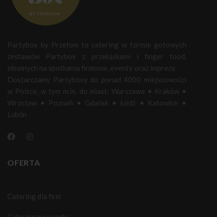
Partybox by Przełom to catering w formie gotowych
zestawów Partybox z przekąskami i finger food,
idealnych na spotkania firmowe, eventy oraz imprezy.
Dostarczamy Partyboxy do ponad 4000 miejscowości
w Polsce, w tym m.in. do miast:
Warszawa
•
Kraków
•
Wrocław
•
Poznań
•
Gdańsk
•
Łódź
•
Katowice
•
Lublin
OFERTA
Catering dla firm
Catering na eventy