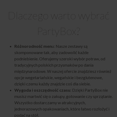
Dlaczego warto wybrać
PartyBox?
Różnorodność men
u: Nasze zestawy są
skomponowane tak, aby zadowolić każde
podniebienie. Oferujemy szeroki wybór potraw, od
tradycyjnych polskich przysmaków po dania
międzynarodowe. W naszej ofercie znajdziesz również
opcje wegetariańskie, wegańskie i bezglutenowe,
dzięki czemu każdy znajdzie coś dla siebie.
Wygoda i oszczędność czasu
: Dzięki
PartyBox
nie
musisz martwić się o zakupy, gotowanie czy sprzątanie.
Wszystko dostarczamy w atrakcyjnych,
jednorazowych opakowaniach, które łatwo rozłożyć i
podać na stół.