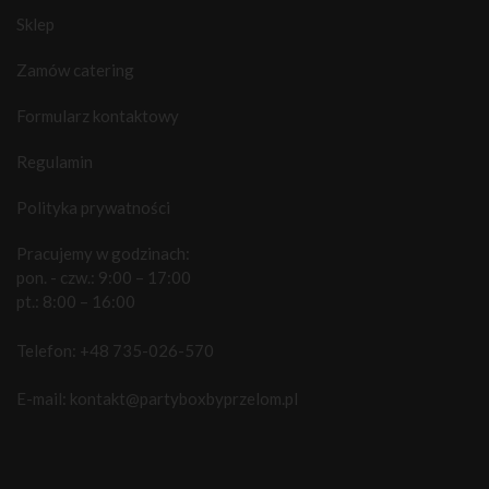
Sklep
Zamów catering
Formularz kontaktowy
Regulamin
Polityka prywatności
Pracujemy w godzinach:
pon. - czw.: 9:00 – 17:00
pt.: 8:00 – 16:00
Telefon:
+48 735-026-570
E-mail:
kontakt@partyboxbyprzelom.pl