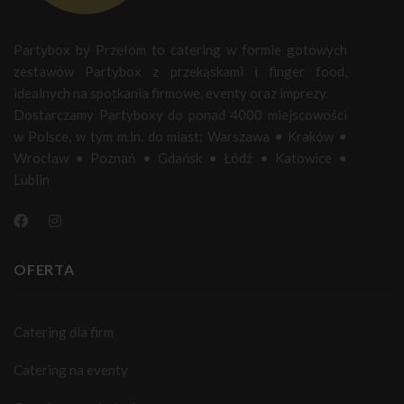
Partybox by Przełom to catering w formie gotowych
zestawów Partybox z przekąskami i finger food,
idealnych na spotkania firmowe, eventy oraz imprezy.
Dostarczamy Partyboxy do ponad 4000 miejscowości
w Polsce, w tym m.in. do miast:
Warszawa
•
Kraków
•
Wrocław
•
Poznań
•
Gdańsk
•
Łódź
•
Katowice
•
Lublin
OFERTA
Catering dla firm
Catering na eventy