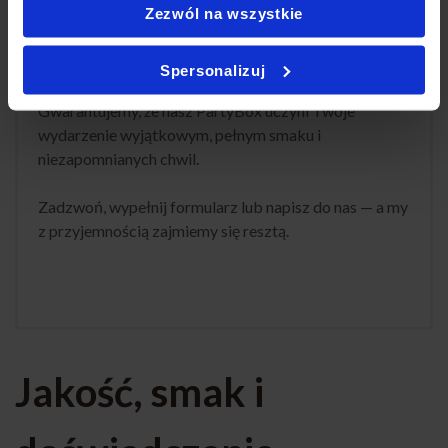
Zezwól na wszystkie
2. Określić ilość oraz termin dostawy
3. Resztą zajmiemy się my!
Spersonalizuj
Gwarantujemy, że nasz PartyBox uczyni Twoje
wydarzenie wyjątkowym, pełnym smaku i
niezapomnianych chwil.
Zadzwoń, wypełnij formularz lub napisz do nas — a my
z przyjemnością zajmiemy się resztą.
Jakość, smak i