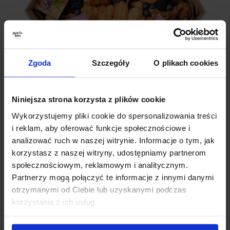
Zgoda
Szczegóły
O plikach cookies
Niniejsza strona korzysta z plików cookie
Wykorzystujemy pliki cookie do spersonalizowania treści
i reklam, aby oferować funkcje społecznościowe i
3 PROSTE KROKI
analizować ruch w naszej witrynie. Informacje o tym, jak
korzystasz z naszej witryny, udostępniamy partnerom
Zamówienie naszego PartyBoxa jest niezwykle
społecznościowym, reklamowym i analitycznym.
proste!
Partnerzy mogą połączyć te informacje z innymi danymi
otrzymanymi od Ciebie lub uzyskanymi podczas
1. Wystarczy wejść na naszą stronę i wybrać
korzystania z ich usług.
interesujący Cię zestaw