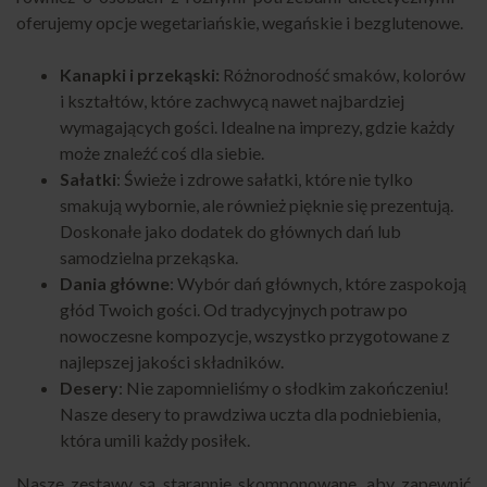
oferujemy opcje wegetariańskie, wegańskie i bezglutenowe.
Kanapki i przekąski:
Różnorodność smaków, kolorów
i kształtów, które zachwycą nawet najbardziej
wymagających gości. Idealne na imprezy, gdzie każdy
może znaleźć coś dla siebie.
Sałatki
: Świeże i zdrowe sałatki, które nie tylko
smakują wybornie, ale również pięknie się prezentują.
Doskonałe jako dodatek do głównych dań lub
samodzielna przekąska.
Dania główne
: Wybór dań głównych, które zaspokoją
głód Twoich gości. Od tradycyjnych potraw po
nowoczesne kompozycje, wszystko przygotowane z
najlepszej jakości składników.
Desery
: Nie zapomnieliśmy o słodkim zakończeniu!
Nasze desery to prawdziwa uczta dla podniebienia,
która umili każdy posiłek.
Nasze zestawy są starannie skomponowane, aby zapewnić