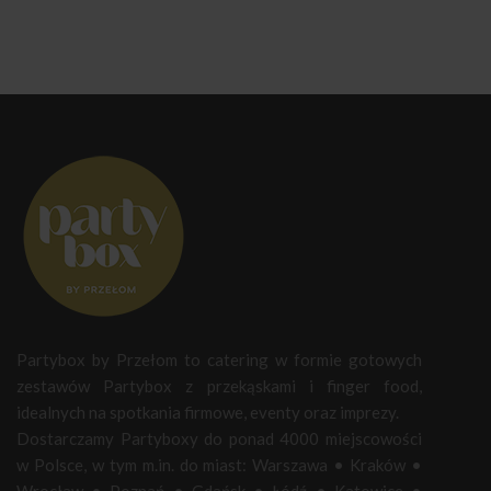
Partybox by Przełom to catering w formie gotowych
zestawów Partybox z przekąskami i finger food,
idealnych na spotkania firmowe, eventy oraz imprezy.
Dostarczamy Partyboxy do ponad 4000 miejscowości
w Polsce, w tym m.in. do miast:
Warszawa
•
Kraków
•
Wrocław
•
Poznań
•
Gdańsk
•
Łódź
•
Katowice
•