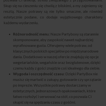
Skup się na cieszeniu się chwilą z bliskimi, a my zajmiemy się
resztą. Nasze potrawy są nie tylko smaczne, ale również
estetycznie podane, co dodaje wyjątkowego charakteru
każdemu wydarzeniu.
Różnorodność men
u: Nasze Partyboxy są starannie
skomponowane, aby zaspokoić nawet najbardziej
wyrafinowane gusta. Oferujemy wiele potraw, od
klasycznych polskich specjałów po międzynarodowe
dania. Dodatkowo w naszej ofercie znajdują się opcje
wegetariańskie, wegańskie oraz bezglutenowe, dzięki
czemu każdy z gości znajdzie coś idealnego dla siebie.
Wygoda i oszczędność czasu
: Dzięki
PartyBox
nie
musisz się martwić o zakupy, gotowanie czy sprzątanie
po imprezie. Wszystkie potrawy dostarczamy w
estetycznych, jednorazowych opakowaniach, które
łatwo rozłożyć i serwować na stół, co pozwala Ci
skupić się na spędzaniu czasu z gośćmi.