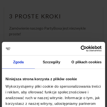
3 PROSTE KROKI
Zamówienie naszego PartyBoxa jest niezwykle
proste!
1. Wystarczy wejść na naszą stronę i wybrać
interesujący Cię zestaw
Zgoda
Szczegóły
O plikach cookies
2. Określić ilość oraz termin dostawy
3. Resztą zajmiemy się my!
Niniejsza strona korzysta z plików cookie
Gwarantujemy, że nasz PartyBox uczyni Twoje
Wykorzystujemy pliki cookie do spersonalizowania treści
wydarzenie wyjątkowym, pełnym smaku i
i reklam, aby oferować funkcje społecznościowe i
niezapomnianych chwil.
analizować ruch w naszej witrynie. Informacje o tym, jak
korzystasz z naszej witryny, udostępniamy partnerom