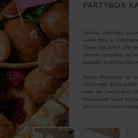
PARTYBOX K
Szukasz idealnego spos
wydarzenia w Kałuszyni
Twoje potrzeby! Oferuj
idealnie sprawdzą się na
planujesz urodziny, chrzci
Nasze Partyboxy są st
różnorodne gusta kulina
menu dla Twoich gości. D
dostosować skład potra
gości, co czyni nasze usłu