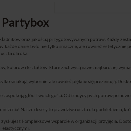
 Partybox
składników oraz jakością przygotowywanych potraw. Każdy zest
y każde danie było nie tylko smaczne, ale również estetycznie p
 uczta dla oka.
, kolorów i kształtów, które zachwycą nawet najbardziej wymaga
ie tylko smakują wybornie, ale również pięknie się prezentują. Do
re zaspokoją głód Twoich gości. Od tradycyjnych potraw po no
ończeniu! Nasze desery to prawdziwa uczta dla podniebienia, któr
zyskujesz kompleksowe wsparcie w organizacji przyjęcia. Dost
i elastycznymi.