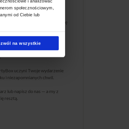
ołecznościowe i analizować
artnerom społecznościowym,
Boxa jest niezwykle proste!
anymi od Ciebie lub
zą stronę i wybrać interesujący Cię
min dostawy
zwól na wszystkie
!
rtyBox uczyni Twoje wydarzenie
u i niezapomnianych chwil.
rz lub napisz do nas — a my z
ę resztą.