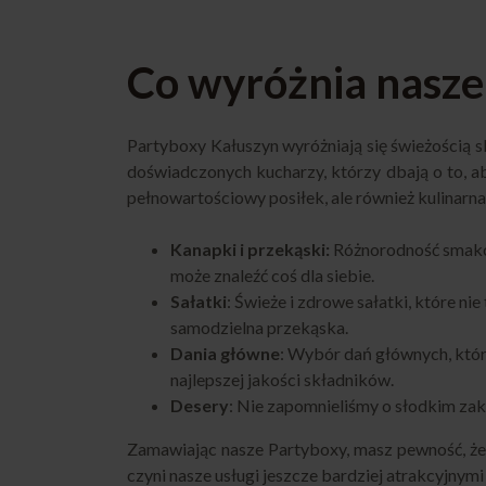
Co wyróżnia nasze
Partyboxy Kałuszyn wyróżniają się świeżością 
doświadczonych kucharzy, którzy dbają o to, ab
pełnowartościowy posiłek, ale również kulinarna
Kanapki i przekąski:
Różnorodność smaków
może znaleźć coś dla siebie.
Sałatki
: Świeże i zdrowe sałatki, które n
samodzielna przekąska.
Dania główne
: Wybór dań głównych, któ
najlepszej jakości składników.
Desery
: Nie zapomnieliśmy o słodkim zak
Zamawiając nasze Partyboxy, masz pewność, że 
czyni nasze usługi jeszcze bardziej atrakcyjnymi 