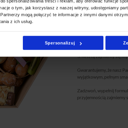
do spersonalizowania treści i reklam, aby oferować funkcje sp
ormacje o tym, jak korzystasz z naszej witryny, udostępniamy p
Zamówienie naszego Party
Partnerzy mogą połączyć te informacje z innymi danymi otrzym
nia z ich usług.
1. Wystarczy wejść na nas
zestaw
2. Określić ilość oraz ter
Spersonalizuj
Ze
3. Resztą zajmiemy się my
Gwarantujemy, że nasz Pa
wyjątkowym, pełnym smak
Zadzwoń, wypełnij formula
przyjemnością zajmiemy si