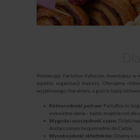
Dla
Wybierając Partybox Kałuszyn, inwestujesz w w
aspekty organizacji imprezy. Oferujemy różno
wyjątkowego charakteru, a goście będą zachwyce
Różnorodność potraw:
PartyBox
to bog
wykwintne dania – każdy znajdzie coś dla s
Wygoda i oszczędność czasu
: Dzięki n
dostarczonym bezpośrednio do Ciebie.
Wysoka jakość składników
: Dbamy o to