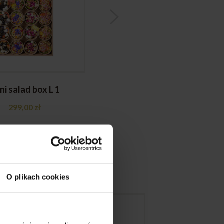
ni salad box L 1
Mini sandwich box 1
299,00
zł
289,00
zł
O plikach cookies
OKI