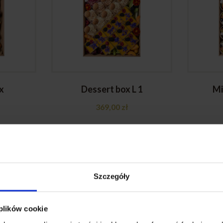
x
Dessert box L 1
Mi
369,00
zł
Jak zamówić PartyBox?
Szczegóły
3 PROSTE KR
 plików cookie