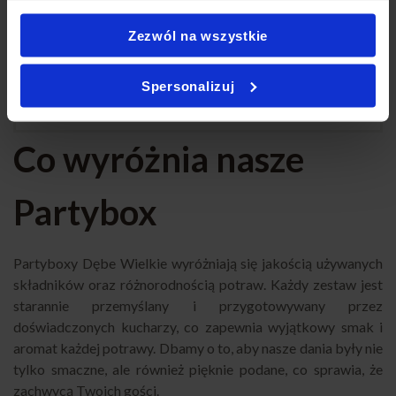
z przyjemnością zajmiemy się resztą.
Zezwól na wszystkie
ZAMAWIAM
Spersonalizuj
Co wyróżnia nasze
Partybox
Partyboxy Dębe Wielkie wyróżniają się jakością używanych
składników oraz różnorodnością potraw. Każdy zestaw jest
starannie przemyślany i przygotowywany przez
doświadczonych kucharzy, co zapewnia wyjątkowy smak i
aromat każdej potrawy. Dbamy o to, aby nasze dania były nie
tylko smaczne, ale również pięknie podane, co sprawia, że
zachwycą Twoich gości.