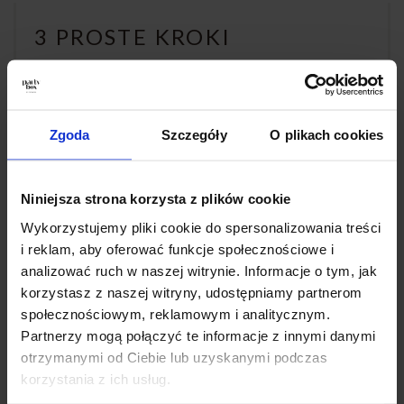
3 PROSTE KROKI
Zamówienie naszego PartyBoxa jest niezwykle
proste!
Zgoda
Szczegóły
O plikach cookies
1. Wystarczy wejść na naszą stronę i wybrać
interesujący Cię zestaw
Niniejsza strona korzysta z plików cookie
2. Określić ilość oraz termin dostawy
Wykorzystujemy pliki cookie do spersonalizowania treści
i reklam, aby oferować funkcje społecznościowe i
3. Resztą zajmiemy się my!
analizować ruch w naszej witrynie. Informacje o tym, jak
korzystasz z naszej witryny, udostępniamy partnerom
Gwarantujemy, że nasz PartyBox uczyni Twoje
społecznościowym, reklamowym i analitycznym.
wydarzenie wyjątkowym, pełnym smaku i
Partnerzy mogą połączyć te informacje z innymi danymi
niezapomnianych chwil.
otrzymanymi od Ciebie lub uzyskanymi podczas
korzystania z ich usług.
Zadzwoń, wypełnij formularz lub napisz do nas — a my