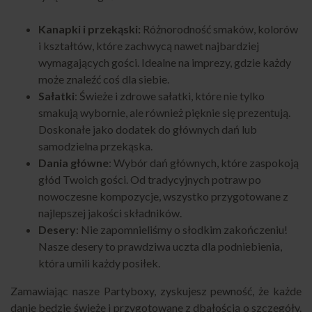
Kanapki i przekąski:
Różnorodność smaków, kolorów
i kształtów, które zachwycą nawet najbardziej
wymagających gości. Idealne na imprezy, gdzie każdy
może znaleźć coś dla siebie.
Sałatki
: Świeże i zdrowe sałatki, które nie tylko
smakują wybornie, ale również pięknie się prezentują.
Doskonałe jako dodatek do głównych dań lub
samodzielna przekąska.
Dania główne
: Wybór dań głównych, które zaspokoją
głód Twoich gości. Od tradycyjnych potraw po
nowoczesne kompozycje, wszystko przygotowane z
najlepszej jakości składników.
Desery
: Nie zapomnieliśmy o słodkim zakończeniu!
Nasze desery to prawdziwa uczta dla podniebienia,
która umili każdy posiłek.
Zamawiając nasze Partyboxy, zyskujesz pewność, że każde
danie będzie świeże i przygotowane z dbałością o szczegóły.