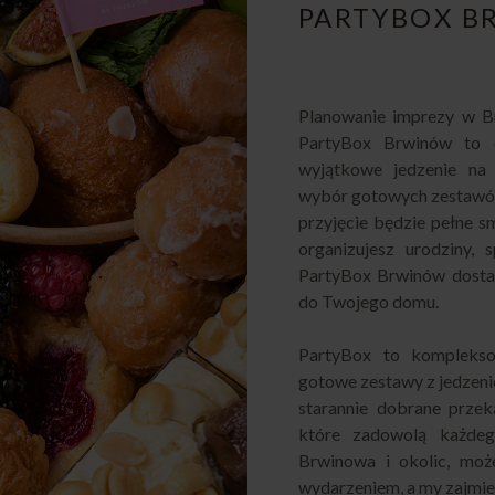
PARTYBOX 
Planowanie imprezy w Br
PartyBox Brwinów to d
wyjątkowe jedzenie na
wybór gotowych zestawów
przyjęcie będzie pełne sm
organizujesz urodziny, 
PartyBox Brwinów dostar
do Twojego domu.
PartyBox to komplekso
gotowe zestawy z jedzeni
starannie dobrane przek
które zadowolą każdeg
Brwinowa i okolic, może
wydarzeniem, a my zajmiem