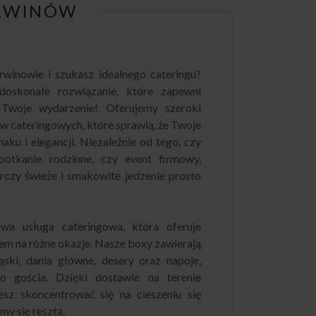
BRWINÓW
winowie i szukasz idealnego cateringu?
oskonałe rozwiązanie, które zapewni
 Twoje wydarzenie! Oferujemy szeroki
 cateringowych, które sprawią, że Twoje
aku i elegancji. Niezależnie od tego, czy
spotkanie rodzinne, czy event firmowy,
czy świeże i smakowite jedzenie prosto
wa usługa cateringowa, która oferuje
em na różne okazje. Nasze boxy zawierają
ąski, dania główne, desery oraz napoje,
o gościa. Dzięki dostawie na terenie
sz skoncentrować się na cieszeniu się
y się resztą.