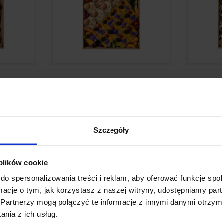
x
Dessert box L 1
Mi
369,00
zł
Szczegóły
Jak zamówić PartyBox?
 plików cookie
do spersonalizowania treści i reklam, aby oferować funkcje sp
3 PROSTE KR
ormacje o tym, jak korzystasz z naszej witryny, udostępniamy p
Partnerzy mogą połączyć te informacje z innymi danymi otrzym
nia z ich usług.