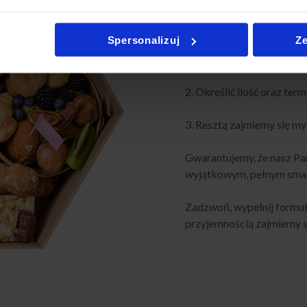
Zamówienie naszego Party
Spersonalizuj
Ze
1. Wystarczy wejść na nas
zestaw
2. Określić ilość oraz ter
3. Resztą zajmiemy się my
Gwarantujemy, że nasz Pa
wyjątkowym, pełnym smak
Zadzwoń, wypełnij formula
przyjemnością zajmiemy si