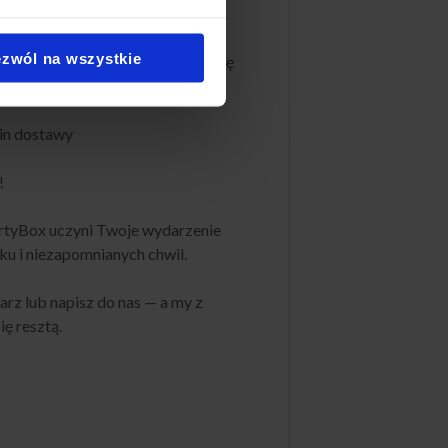
Boxa jest niezwykle proste!
zwól na wszystkie
zą stronę i wybrać interesujący Cię
min dostawy
!
rtyBox uczyni Twoje wydarzenie
u i niezapomnianych chwil.
rz lub napisz do nas — a my z
ę resztą.