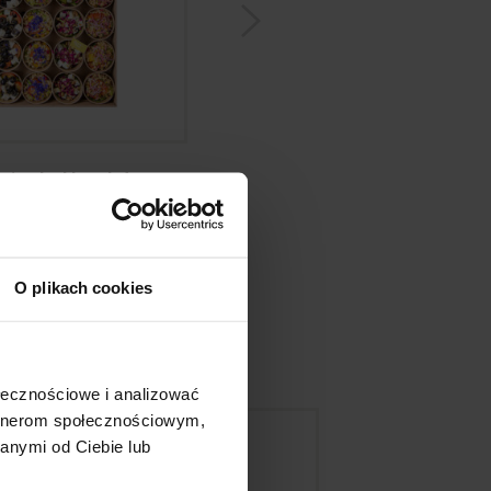
ni salad box L 1
Mini sandwich box 1
299,00
zł
289,00
zł
O plikach cookies
ołecznościowe i analizować
OKI
artnerom społecznościowym,
anymi od Ciebie lub