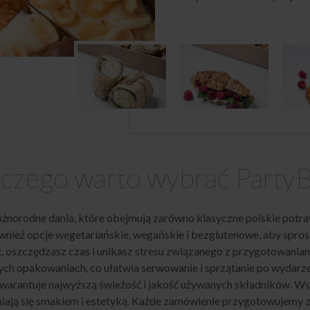
czego warto wybrać Party
óżnorodne dania, które obejmują zarówno klasyczne polskie potra
nież opcje wegetariańskie, wegańskie i bezglutenowe, aby spro
x
, oszczędzasz czas i unikasz stresu związanego z przygotowania
ych opakowaniach, co ułatwia serwowanie i sprzątanie po wydarze
arantuje najwyższą świeżość i jakość używanych składników. W
niają się smakiem i estetyką. Każde zamówienie przygotowujemy z