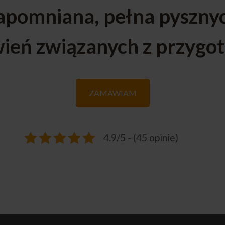
zapomniana, pełna pyszny
ień związanych z przygo
ZAMAWIAM
4.9/5 - (45 opinie)