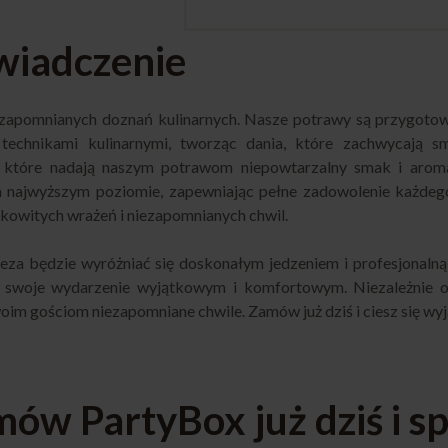
świadczenie
iezapomnianych doznań kulinarnych. Nasze potrawy są przygot
technikami kulinarnymi, tworząc dania, które zachwycają s
i, które nadają naszym potrawom niepowtarzalny smak i arom
a najwyższym poziomie, zapewniając pełne zadowolenie każdeg
kowitych wrażeń i niezapomnianych chwil.
za będzie wyróżniać się doskonałym jedzeniem i profesjonaln
ić swoje wydarzenie wyjątkowym i komfortowym. Niezależnie o
oim gościom niezapomniane chwile. Zamów już dziś i ciesz się wy
mów PartyBox już dziś i s