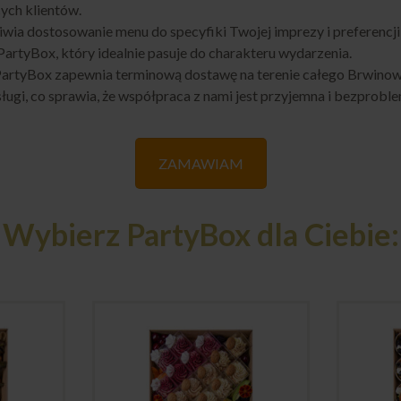
ych klientów.
wia dostosowanie menu do specyfiki Twojej imprezy i preferencj
rtyBox, który idealnie pasuje do charakteru wydarzenia.
artyBox zapewnia terminową dostawę na terenie całego Brwinowa, 
ługi, co sprawia, że współpraca z nami jest przyjemna i bezprobl
ZAMAWIAM
Wybierz PartyBox dla Ciebie: