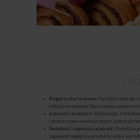
Dla
Bogata oferta menu:
PartyBox oferuje r
międzynarodowej. Nasze menu zawiera rów
Łatwość i komfort:
Wybierając
PartyBo
i dostarczane w estetycznych, jednorazow
Świeżość i najwyższa jakość:
PartyBox gw
zapewnić najlepsze produkty, które wyróż