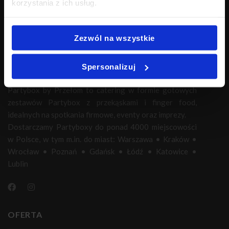
korzystania z ich usług.
Zezwól na wszystkie
Spersonalizuj
Partybox by Przełom to catering w formie gotowych
zestawów Partybox z przekąskami i finger food,
idealnych na spotkania firmowe, eventy oraz imprezy.
Dostarczamy Partyboxy do ponad 4000 miejscowości
w Polsce, w tym m.in. do miast:
Warszawa
•
Kraków
•
Wrocław
•
Poznań
•
Gdańsk
•
Łódź
•
Katowice
•
Lublin
OFERTA