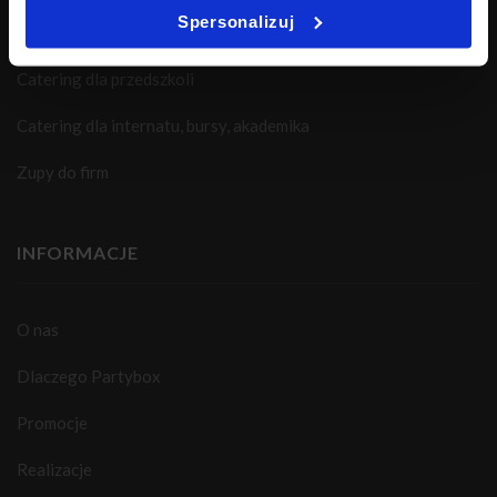
Spersonalizuj
Catering dla szkół
Catering dla przedszkoli
Catering dla internatu, bursy, akademika
Zupy do firm
INFORMACJE
O nas
Dlaczego Partybox
Promocje
Realizacje