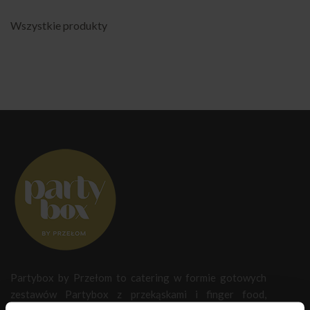
Wszystkie produkty
Partybox by Przełom to catering w formie gotowych
zestawów Partybox z przekąskami i finger food,