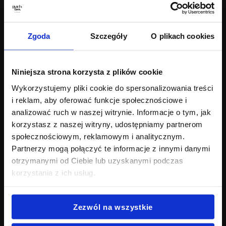
idealnych na spotkania firmowe, eventy oraz imprezy.
Dostarczamy Partyboxy do ponad 4000 miejscowości
w Polsce, w tym m.in. do miast:
Warszawa
•
Kraków
•
Zgoda
Szczegóły
O plikach cookies
Wrocław
•
Poznań
•
Gdańsk
•
Łódź
•
Katowice
•
Lublin
Niniejsza strona korzysta z plików cookie
Wykorzystujemy pliki cookie do spersonalizowania treści
OFERTA
i reklam, aby oferować funkcje społecznościowe i
analizować ruch w naszej witrynie. Informacje o tym, jak
korzystasz z naszej witryny, udostępniamy partnerom
Catering dla firm
społecznościowym, reklamowym i analitycznym.
Partnerzy mogą połączyć te informacje z innymi danymi
Catering na eventy
otrzymanymi od Ciebie lub uzyskanymi podczas
korzystania z ich usług.
Catering na szkolenia
Catering okolicznościowy
Zezwól na wszystkie
Śniadania biznesowe